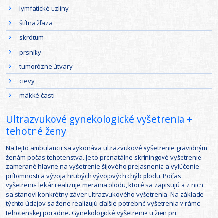
lymfatické uzliny
štítna žľaza
skrótum
prsníky
tumorózne útvary
cievy
mäkké časti
Ultrazvukové gynekologické vyšetrenia +
tehotné ženy
Na tejto ambulancii sa vykonáva ultrazvukové vyšetrenie gravidným
ženám počas tehotenstva. Je to prenatálne skríningové vyšetrenie
zamerané hlavne na vyšetrenie šijového prejasnenia a vylúčenie
prítomnosti a vývoja hrubých vývojových chýb plodu. Počas
vyšetrenia lekár realizuje merania plodu, ktoré sa zapisujú a z nich
sa stanoví konkrétny záver ultrazvukového vyšetrenia. Na základe
týchto údajov sa žene realizujú ďalšie potrebné vyšetrenia v rámci
tehotenskej poradne. Gynekologické vyšetrenie u žien pri