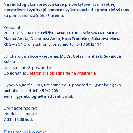
Na rádiologickom pracovisku sa pri poskytovaní zdravotnej
starostlivosti využívajú pomocné vyšetrovacie diagnostické výkony
za pomoci ionizačného žiarenia.
Personál:
RDG + SONO:
MUDr. Frlička Peter, MUDr. Uhrínová Eva, MUDr.
Plachá Aneta, Dostálová Anna, Kosa František, Šukalová Mária
RDG + SONO, umiestnenie: prízemie, tel.
041 / 5042 114
Echokardiografické vyšetrenie:
MUDr. Golas František, Šukalová
Mária
Umiestnenie: 2. poschodie
Objednanie:
Elektronické objednanie na vyšetrenie
Gynekologické SONO, umiestnenie: 1. poschodie – gynekologická
ambulancia, tel.
041 / 5042 208
e-mail:
gynekologia@medcentrum.sk
Ordinačné hodiny:
Pondelok – Piatok:
7:00 – 15:00 hod.
Druhy výkonov