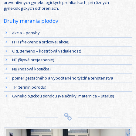
preventívnych gynekologických prehliadkach, pri rôznych
gynekologických ochoreniach.
Druhy merania plodov
akcia – pohyby
FHR (frekvencia srdcovej akcie)
CRL (temeno – kostrčová vzdialenosť)
NT (šijové prejasnenie)
NB (nosová kostička)
pomer gestačného a vypočítaného týždňa tehotenstva
TP (termín pôrodu)
Gynekologickou sondou (vaječníky, maternica – uterus)