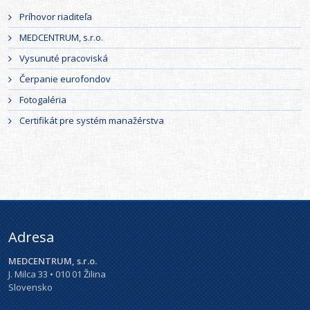
Príhovor riaditeľa
MEDCENTRUM, s.r.o.
Vysunuté pracoviská
Čerpanie eurofondov
Fotogaléria
Certifikát pre systém manažérstva
Adresa
MEDCENTRUM, s.r.o.
J. Milca 33 • 010 01 Žilina
Slovensko