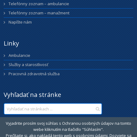
Telefónny zoznam – ambulancie
Telefónny zoznam – manažment
Napíšte nám
Linky
Ambulancie
Služby a starostlivosť
Pracovná zdravotná služba
Vyhľadať na stránke
Vyjadrite prosím svoj súhlas s Ochranou osobných údajov na tomto
webe kliknutím na tlačidlo "Súhlasím".
Prečítajte si, ako nakladá tento web s osobnými údajmi. Dozviete sa
Úvod
O nás
Ambulancie
Služby a starostlivosť
Kontakt