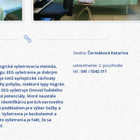
Sestra:
Čermáková Katarína
umiestnenie: 2. poschodie
logická vyšetrovacia metóda,
tel.:
041 / 5042 311
gu. EEG vyšetrenie je dobrým
e totiž epileptické záchvaty
uchy pohybu, niektoré typy migrén
. EEG vyšetruje činnosť ľudského
é potenciály, ktoré neustále
e identifikáciu porúch nervového
m podkladom pre výber liečby a
 Vyšetrenie je bezbolestné a
o vyšetrenia je fakt, že sa
ť.