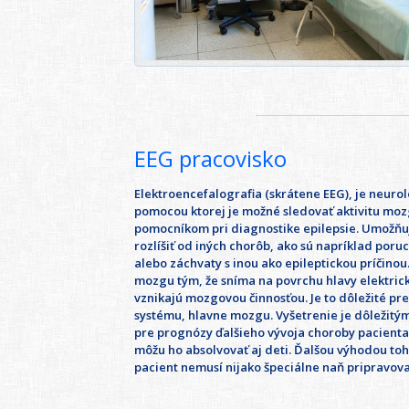
EEG pracovisko
Elektroencefalografia (skrátene EEG), je neuro
pomocou ktorej je možné sledovať aktivitu moz
pomocníkom pri diagnostike epilepsie. Umožňuj
rozlíšiť od iných chorôb, ako sú napríklad por
alebo záchvaty s inou ako epileptickou príčinou
mozgu tým, že sníma na povrchu hlavy elektrick
vznikajú mozgovou činnosťou. Je to dôležité pr
systému, hlavne mozgu. Vyšetrenie je dôležitý
pre prognózy ďalšieho vývoja choroby pacienta.
môžu ho absolvovať aj deti. Ďalšou výhodou toht
pacient nemusí nijako špeciálne naň pripravova