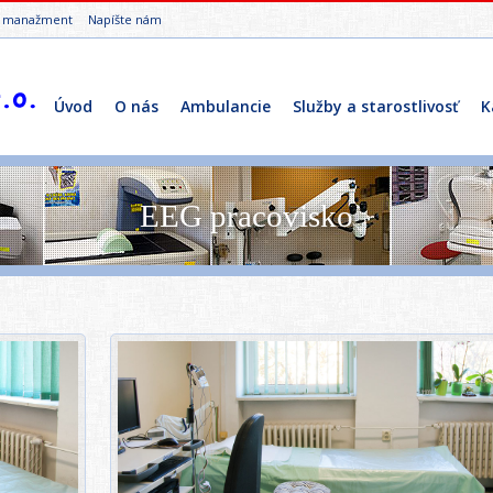
– manažment
Napíšte nám
Úvod
O nás
Ambulancie
Služby a starostlivosť
K
EEG pracovisko