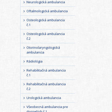
Neurologická ambulancia
Oftalmologická ambulancia
Osteologická ambulancia
č.1
Osteologická ambulancia
č.2
Otorinolaryngologická
ambulancia
Rádiológia
Rehabilitačná ambulancia
č.1
Rehabilitačná ambulancia
č.2
Urologická ambulancia
Všeobecná ambulancia pre
dospelých č.1