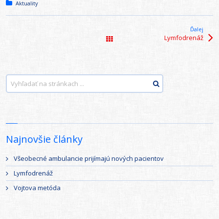
Posted in:
Aktuality
Ďalej
Lymfodrenáž
Všetky články
Najnovšie články
Všeobecné ambulancie prijímajú nových pacientov
Lymfodrenáž
Vojtova metóda