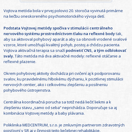
Vojtova metóda bola v prvej polovici 20. storočia vyvinutá primárne
na liečbu oneskoreného psychomotorického vývoja detí.
Podstata Vojtovej metódy spočíva v stimulácii centrálneho
nervového systému prostredníctvom tlaku na reflexné body
tak,
aby sa aktivoval pohybový aparát a aby sa obnovili vrodené svalové
vzorce, ktoré umožňujú kvalitný pohyb, postoj a chôdzu pacienta.
Vojtova aktivačná terapia sa snaží
podnietiť CNS, a tým odblokovať
svaly.
Táto metóda má dva aktivačné modely: reflexné otáčanie a
reflexné plazenie.
Okrem pohybovej aktivity dochádza pri cvičení aj k podporovaniu
svalov, ku pravidelnému hlbokému dýchaniu, k pozitívnej stimulácii
nervových centier, ako i celkovému zlepšeniu a posilneniu
pohybového ústrojenstva.
Centrálna koordinačná porucha sa totiž nedá liečiť liekmi a k
zlepšeniu stavu „samo od seba“ neprichádza. Doporučuje sa aj
kombinácia Vojtovej metódy a baby plávania.
Poliklinika MEDCENTRUM, s.r.o. je zmluvným partnerom zdravotných
poisťovní v SR aj v činnosti tejto liečebnej rehabilitácie.