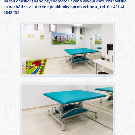
liečbu oneskoreného psychomotorického vývoja detí. Pracovisko
sa nachádza v suteréne polikliniky oproti vchodu , tel. č. +421 41
5042 152.