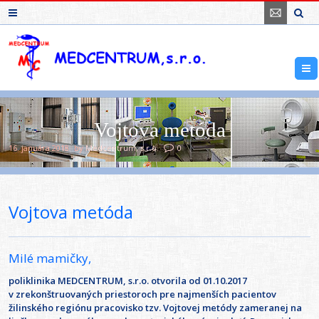
Vojtova metóda
16. januára 2018
by
Medcentrum, s.r.o.
0
Vojtova metóda
Milé mamičky,
poliklinika MEDCENTRUM, s.r.o. otvorila od 01.10.2017
v zrekonštruovaných priestoroch pre najmenších pacientov
žilinského regiónu pracovisko tzv. Vojtovej metódy zameranej na